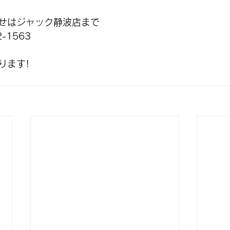
せはジャック静波店まで
-1563
ります!