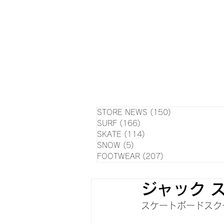
HOME
NEWS
EVE
SU
STORE NEWS
(150)
150 posts
SURF
(166)
166 posts
SKATE
(114)
114 posts
SNOW
(5)
5 posts
FOOTWEAR
(207)
207 posts
ジャック ス
スケートボードスク