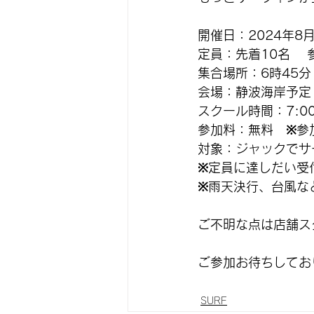
開催日：2024年8月
定員：先着10名 　
集合場所：6時45分 
会場：静波海岸予定
スクール時間：7:00
参加料：無料　※参
対象：ジャックでサ
※定員に達しだい受
※雨天決行、台風な
ご不明な点は店舗ス
ご参加お待ちしてお
SURF