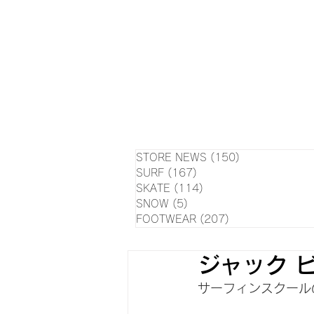
HOME
NEWS
EVE
SU
STORE NEWS
(150)
150 posts
SURF
(167)
167 posts
SKATE
(114)
114 posts
SNOW
(5)
5 posts
FOOTWEAR
(207)
207 posts
ジャック 
サーフィンスクール