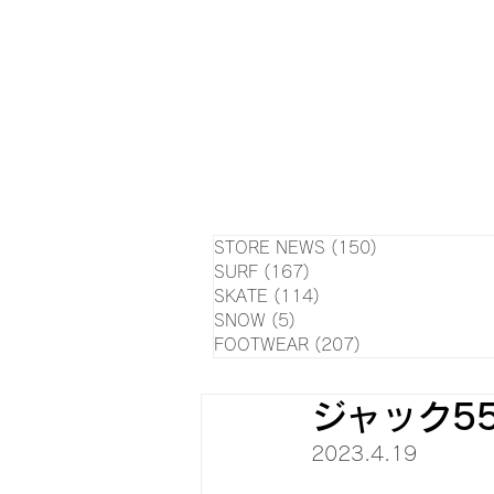
HOME
NEWS
EVE
SU
STORE NEWS
(150)
150 posts
SURF
(167)
167 posts
SKATE
(114)
114 posts
SNOW
(5)
5 posts
FOOTWEAR
(207)
207 posts
ジャック5
2023.4.19