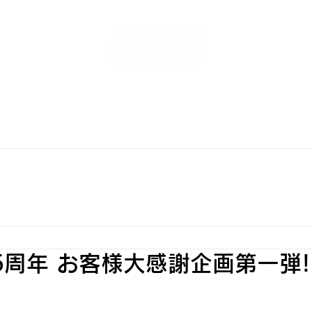
NT
SKATEPARK & SCHOOL
FREE AND WAVE Surf
RFBOARD RENTAL
STORE
INFO
ONLINE S
5周年 お客様大感謝企画第一弾!