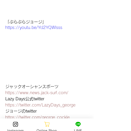
「ぶらぶらジョージ」
https://youtu.be/YrJ2YQWlsss
ジャックオーシャンスポーツ
https://www.news.jack-surf.com/
Lazy Days公式twitter 
https://twitter.com/LazyDays_george
ジョージのtwitter
https://twitter.com/george_cockle
surfers 撮影協力 
https://surfers.jp/
Instagram
Online Shop
LINE