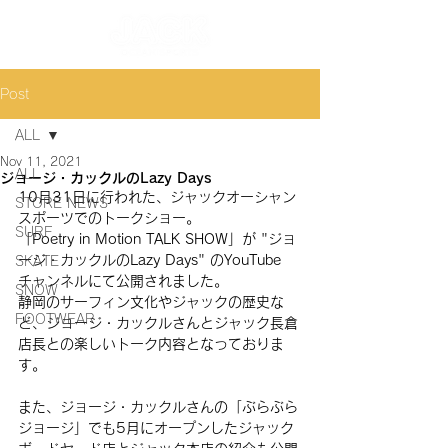
Post
ALL
Nov 11, 2021
ALL
ジョージ・カックルのLazy Days
10月31日に行われた、ジャックオーシャン
STORE NEWS
スポーツでのトークショー。 
SURF
「Poetry in Motion TALK SHOW」が "ジョ
ージ・カックルのLazy Days" のYouTube
SKATE
チャンネルにて公開されました。
SNOW
静岡のサーフィン文化やジャックの歴史な
FOOTWEAR
ど、ジョージ・カックルさんとジャック長倉
店長との楽しいトーク内容となっておりま
す。
また、ジョージ・カックルさんの「ぶらぶら
ジョージ」でも5月にオープンしたジャック