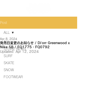
Post
ALL
Apr 8, 2024
ALL
発売日変更のお知らせ / Di’orr Greenwood x
Nike SB / FQ1775・FQ0792
STORE NEWS
Updated:
Apr 12, 2024
SURF
SKATE
SNOW
FOOTWEAR