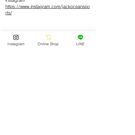
instagram　
https://www.instagram.com/jackoceanspo
rts/
Instagram
Online Shop
LINE
STORE NEWS
(150)
150 posts
SURF
(167)
167 posts