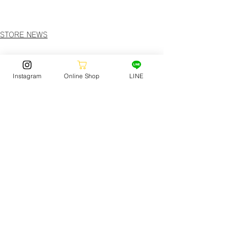
STORE NEWS
Instagram
Online Shop
LINE
STORE NEWS
(150)
150 posts
SURF
(167)
167 posts