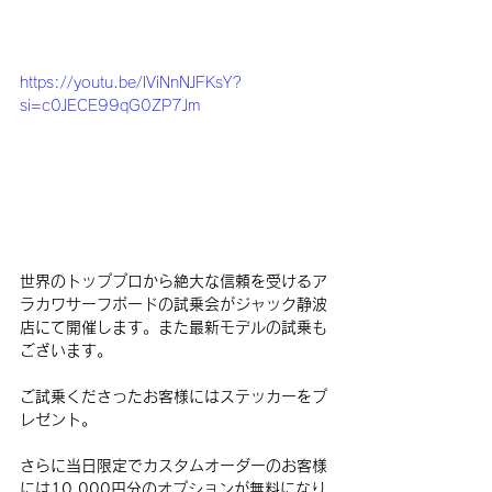
https://youtu.be/lViNnNJFKsY?
si=c0JECE99qG0ZP7Jm
世界のトッププロから絶大な信頼を受けるア
ラカワサーフボードの試乗会がジャック静波
店にて開催します。また最新モデルの試乗も
ございます。
ご試乗くださったお客様にはステッカーをプ
レゼント。
さらに当日限定でカスタムオーダーのお客様
には10,000円分のオプションが無料になり