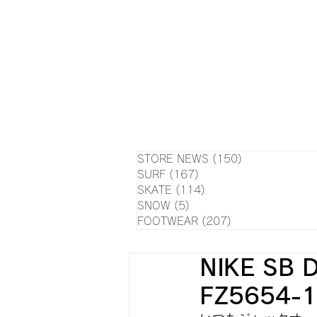
HOME
NEWS
EVE
SU
STORE NEWS
(150)
150 posts
SURF
(167)
167 posts
SKATE
(114)
114 posts
SNOW
(5)
5 posts
FOOTWEAR
(207)
207 posts
NIKE SB 
FZ5654