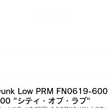
NT
SKATEPARK & SCHOOL
FREE AND WAVE Surf
RFBOARD RENTAL
STORE
INFO
ONLINE S
Dunk Low PRM FN0619-60
-100 "シティ・オブ・ラブ"