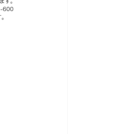
ます。
-600
す。