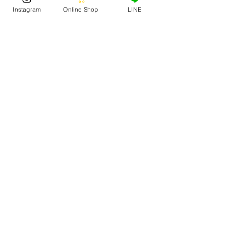
WEB抽選・販売サイト: 
Instagram
Online Shop
LINE
JACKOCEANSPORTS 
https://www.jack-surf.com
FOOTWEAR
STORE NEWS
(150)
150 posts
SURF
(166)
166 posts