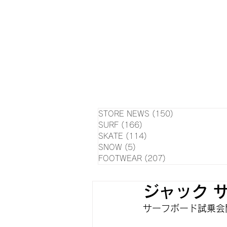
HOME
NEWS
EVE
SU
STORE NEWS
(150)
150 posts
SURF
(166)
166 posts
SKATE
(114)
114 posts
SNOW
(5)
5 posts
FOOTWEAR
(207)
207 posts
ジャック 
サーフボード試乗会