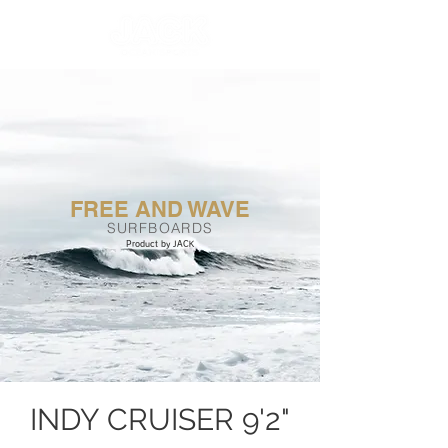
FREE AND WAVE
SURFBOARDS
Product
by JACK
INDY CRUISER 9'2"