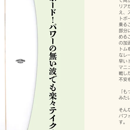
で両
リア
え、
トボ
乗る
部分
める
の加
トム
なレ
早い
マニ
戦し
不安
「も
みた
そん
パフ
す。