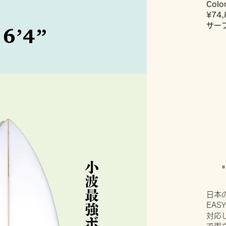
Colo
¥74,
サー
日本
EAS
対応