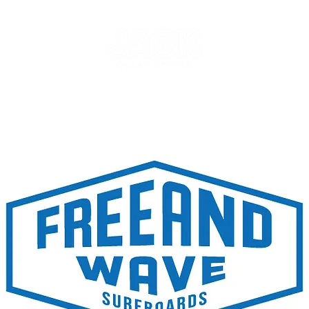
NT
SKATEPARK & SCHOOL
FREE AND WAVE Surf
RFBOARD RENTAL
STORE
INFO
ONLINE S