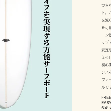
つき
ト。
を減
を可
ーン
ップ
安定
える
初心
ンス
ファ
ルで
FRE
EASY
6’4” 