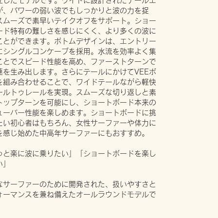
立したモデルです。ワイドに設計されたテールエ
が、パワーの弱い波でもしっかりと波の力を捉
スムーズで素早いテイクオフをサポート。ショー
ード特有の難しさを感じにくく、より多くの波に
ことができます。ボトムデザインは、エントリー
にシングルコンケーブを採用。水流を効率よく集
ことでスピード性能を高め、ファーストターンで
速を生み出します。さらにテールにかけてVEEボ
を組み合わせることで、ワイドテールながら軽快
ールトゥレールを実現。スムーズな切り返しと素
トップターンを可能にし、ショートボード本来の
ューバー性能を楽しめます。ショートボードに挑
たい初心者はもちろん、女性サーファーや体力に
を感じ始めた中高年サーファーにもおすすめ。
っと楽に波に乗りたい」「ショートボードを楽し
い」
なサーファーのために開発された、扱いやすさと
ォーマンスを兼ね備えたオールラウンドモデルで