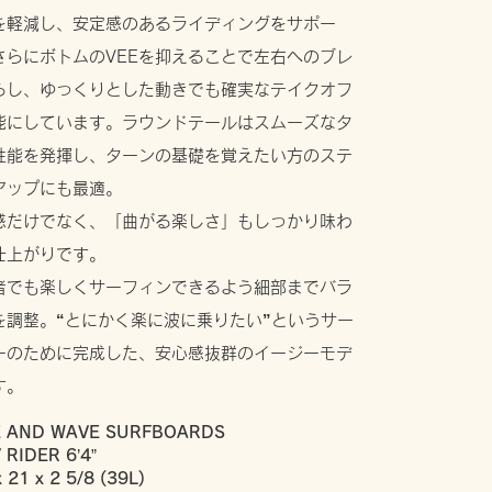
を軽減し、安定感のあるライディングをサポー
さらにボトムのVEEを抑えることで左右へのブレ
らし、ゆっくりとした動きでも確実なテイクオフ
能にしています。ラウンドテールはスムーズなタ
性能を発揮し、ターンの基礎を覚えたい方のステ
アップにも最適。
感だけでなく、「曲がる楽しさ」もしっかり味わ
仕上がりです。
者でも楽しくサーフィンできるよう細部までバラ
を調整。“とにかく楽に波に乗りたい”というサー
ーのために完成した、安心感抜群のイージーモデ
す。
E AND WAVE SURFBOARDS
 RIDER 6’4”
x 21 x 2 5/8 (39L)