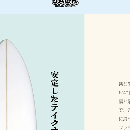
楽なテ
6'4
幅と
で、
に海
フラ