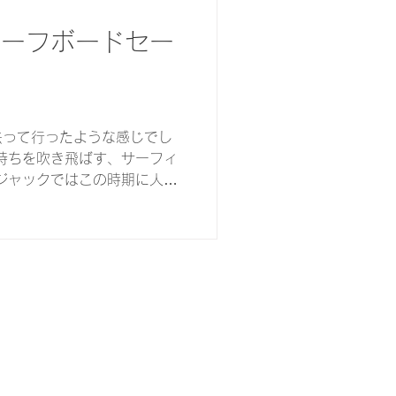
サーフボードセー
去って行ったような感じでし
持ちを吹き飛ばす、サーフィ
ジャックではこの時期に人気
ルプライスとしてご用意致し