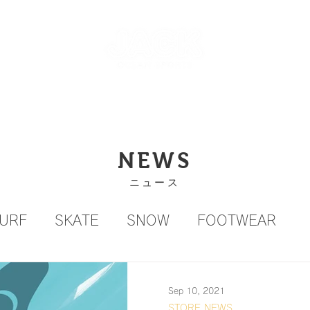
NT
SKATEPARK & SCHOOL
FREE AND WAVE Surf
RFBOARD RENTAL
STORE
INFO
ONLINE S
NEWS
​ニュース
URF
SKATE
SNOW
FOOTWEAR
Sep 10, 2021
STORE NEWS