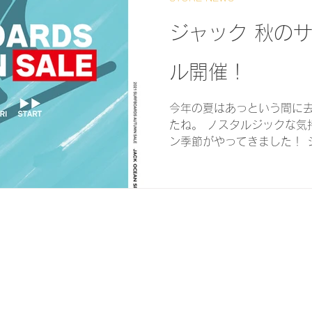
ジャック 秋の
ル開催！
今年の夏はあっという間に
たね。 ノスタルジックな気
ン季節がやってきました！ 
のサーフボードをスペシャ
ました。CHANNEL...
Copyright (c) Jack ocean sports all rights reserved.