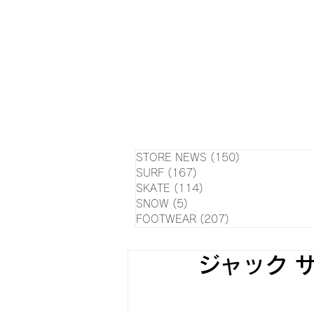
HOME
NEWS
EVE
SU
STORE NEWS
(150)
150 posts
SURF
(167)
167 posts
SKATE
(114)
114 posts
SNOW
(5)
5 posts
FOOTWEAR
(207)
207 posts
ジャック 