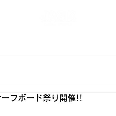
NT
SKATEPARK & SCHOOL
FREE AND WAVE Surf
RFBOARD RENTAL
STORE
INFO
ONLINE S
サーフボード祭り開催!!