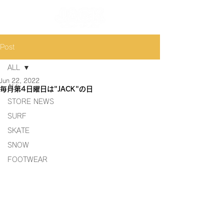
Post
ALL
Jun 22, 2022
ALL
毎月第4日曜日は"JACK"の日
STORE NEWS
SURF
SKATE
SNOW
FOOTWEAR