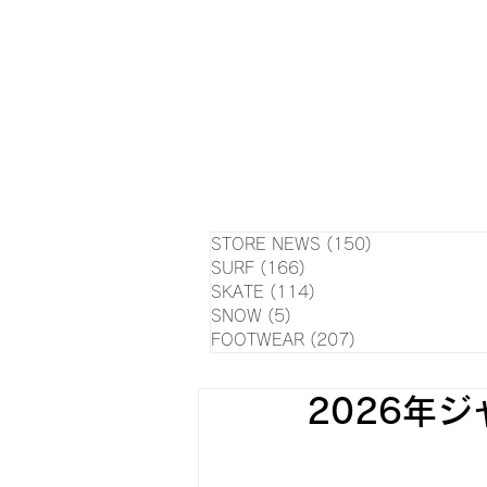
HOME
NEWS
EVE
SU
STORE NEWS
(150)
150 posts
SURF
(166)
166 posts
SKATE
(114)
114 posts
SNOW
(5)
5 posts
FOOTWEAR
(207)
207 posts
2026年