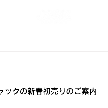
NT
SKATEPARK & SCHOOL
FREE AND WAVE Surf
RFBOARD RENTAL
STORE
INFO
ONLINE S
ジャックの新春初売りのご案内