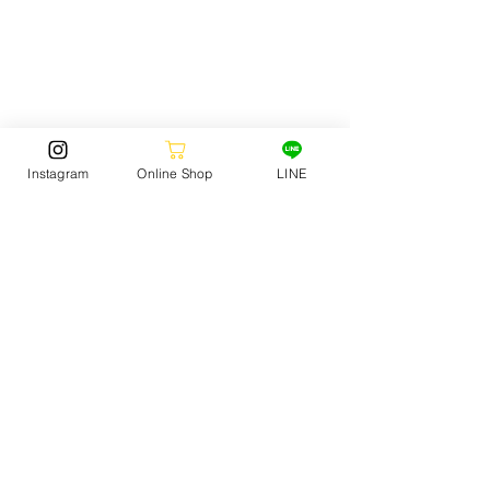
Instagram
Online Shop
LINE
購入はこちら https://www.jack-surf.com
すでに売れ切れのサイズが出ておりますので
「早めの準備」「早めにゲット」がおすすめ
です！
皆様のご来店をお待ちしております。
SNOW