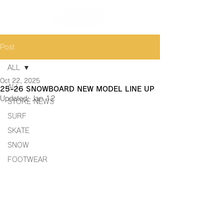
Post
ALL
Oct 22, 2025
ALL
25-26 SNOWBOARD NEW MODEL LINE UP
Updated:
Jan 12
STORE NEWS
SURF
SKATE
SNOW
FOOTWEAR