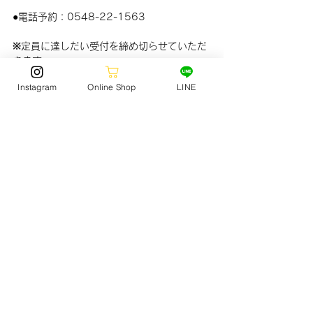
●
電話予約：0548-22-1563
※定員に達しだい受付を締め切らせていただ
きます。
※雨天決行、台風などコンディションにより
Instagram
Online Shop
LINE
中止する場合もあります。
ご不明な点は店舗スタッフまでお気軽にお問
い合わせください。
SURF