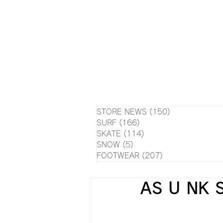
HOME
NEWS
EVE
SU
STORE NEWS
(150)
150 posts
SURF
(166)
166 posts
SKATE
(114)
114 posts
SNOW
(5)
5 posts
FOOTWEAR
(207)
207 posts
AS U NK 