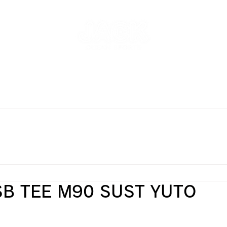
NT
SKATEPARK & SCHOOL
FREE AND WAVE Surf
RFBOARD RENTAL
STORE
INFO
ONLINE S
SB TEE M90 SUST YUTO