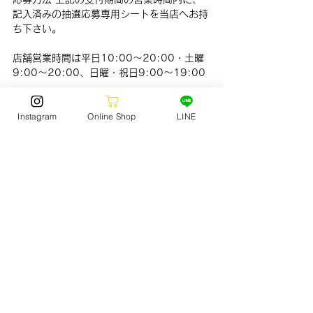
記入済みの抽選応募専用シートを当店へお持
ち下さい。
店舗営業時間は平日10:00〜20:00・土曜
9:00〜20:00、日曜・祝日9:00〜19:00
応募シートは
当店サイト
内の販売案内ページ
Instagram
Online Shop
LINE
からデータを入手しプリンター等で印刷下さ
い。
JACKOCEANSPORTS　▶︎ 
https://www.jack-surf.com
FOOTWEAR