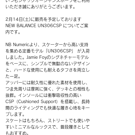
いつもジャックオーシャンスポーツをご利用
いただき誠にありがとうございます。
2月14日(土)に販売を予定しております 
NEW BALANCE UN306CSP 
についてご案
内です。
NB Numericより、スケーターから高い支持
を集める定番モデル「UN306CSP」 が入荷
しました。Jamie Foyのシグネチャーモデル
をベースに、シンプルで無駄のないデザイン
と、ハードな使用にも耐えるタフさを両立し
た一足。
アッパーには耐久性に優れた素材を使用し、
つま先周りは摩耗に強く、デッキとの相性も
抜群。インソールには衝撃吸収性の高い
CSP（Cushioned Support）を搭載し、長時
間のライディングでも快適な履き心地をキー
プします。
スケートはもちろん、ストリートでも使いや
すいミニマルなルックスで、普段履きとして
もおすすめ。