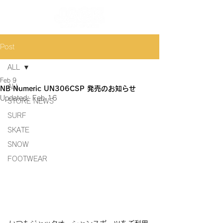
Post
ALL
Feb 9
ALL
NB Numeric UN306CSP 発売のお知らせ
Updated:
Feb 16
STORE NEWS
SURF
SKATE
SNOW
FOOTWEAR