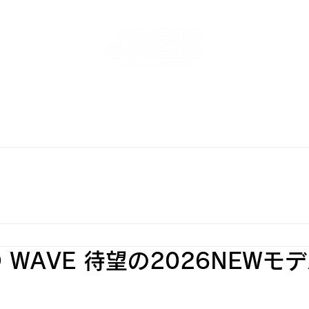
NT
SKATEPARK & SCHOOL
FREE AND WAVE Surf
RFBOARD RENTAL
STORE
INFO
ONLINE S
ND WAVE 待望の2026NEWモ