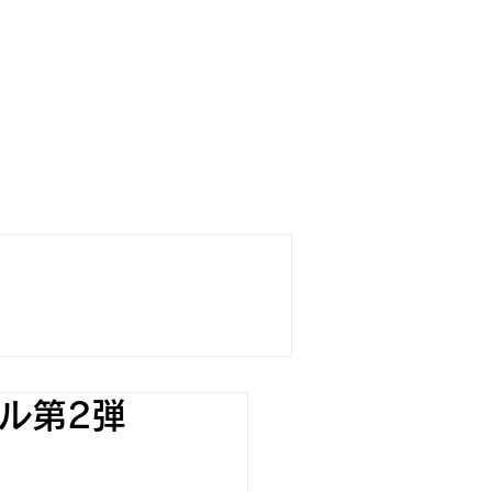
boards
SURFING SCHOOL
TORE
デル第2弾