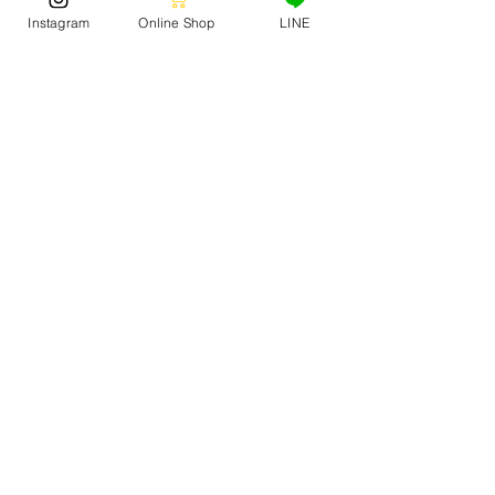
追加できます。
Instagram
Online Shop
LINE
■ 下記ボタンをタップして追加できます。
STORE NEWS