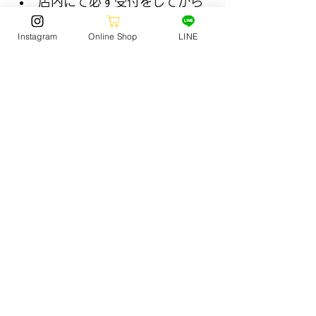
店内にて必ず受付をしてから
ご利用ください。
ヘルメット、プロテクター類
Instagram
Online Shop
LINE
を必ずご使用ください。
未成年は必ず保護者同伴でお
願いします。
未成年は登録書に保護者の同
意、署名が必要になります。
尚、当日の天候や状況により開催
中止、もしくは開催時間が変更と
なる場合もございますので、予め
ご了承ください。
スケートボードの楽しさを広げよ
う！
スケートボードは単なるスポーツ
ではありません。仲間と一緒に楽
しむことができる素晴らしいアク