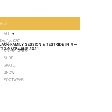
Post
ALL
Dec 15, 2021
ALL
JACK FAMILY SESSION & TESTRIDE IN サー
フスタジアム静波 2021
STORE NEWS
SURF
SKATE
SNOW
FOOTWEAR