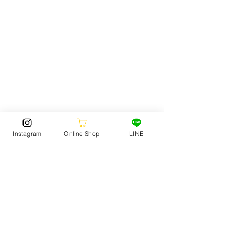
アーティストMHAKとのコラボレーションに
Instagram
Online Shop
LINE
より誕生した、JACKオリジナルロゴを落と
し込んだフェイスタオルが4月29日よりリリ
ース。
MHAKならではのアートワークが映えるデザ
インは、シンプルながらも存在感のある仕上
がりに。吸水性に優れた使い心地で、日常使
いはもちろん、サーフィン・スケート・アウ
トドアなど様々なシーンで活躍します。
持ち運びしやすいサイズ感で、ビーチやパー