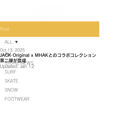
Post
ALL
Oct 13, 2025
ALL
JACK Original x MHAKとのコラボコレクション
第二弾が登場
STORE NEWS
Updated:
Jan 12
SURF
SKATE
SNOW
FOOTWEAR