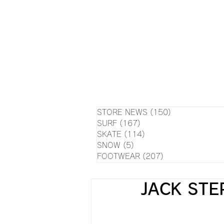
HOME
NEWS
EVE
SU
STORE NEWS
(150)
150 posts
SURF
(167)
167 posts
SKATE
(114)
114 posts
SNOW
(5)
5 posts
FOOTWEAR
(207)
207 posts
JACK S