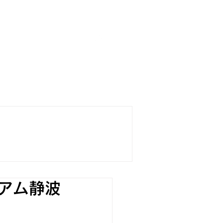
boards
SURFING SCHOOL
TORE
ジアム静波