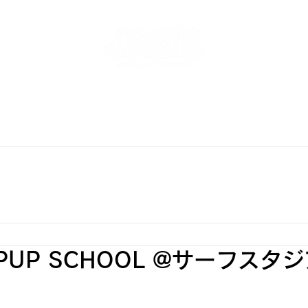
NT
SKATEPARK & SCHOOL
FREE AND WAVE Surf
RFBOARD RENTAL
STORE
INFO
ONLINE S
TEPUP SCHOOL @サーフスタ