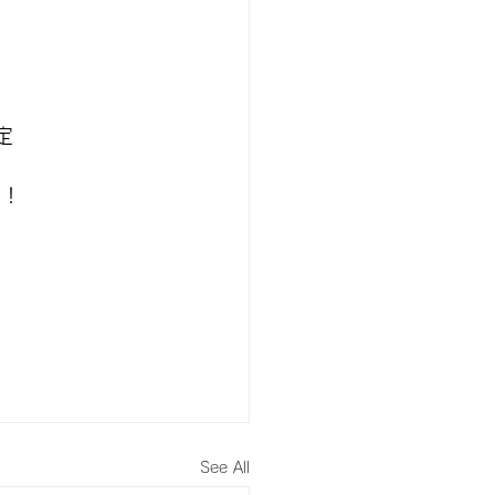
定
に！
See All