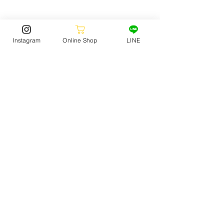
【注意事項】
・パーク利用者もコンテスト参加者も必ず受
Instagram
Online Shop
LINE
付をしてください。
・利用者は必ずヘルメット着用となります。
被らない人は参加できません。
・未成年は必ず保護者同伴でお願いします。
・未成年は登録書に保護者の同意、署名が必
要になります。
・観覧者は滑走者の邪魔にならないように注
意してください。
不明な点はスタッフまでお問い合わせくださ
い。
ジャックオーシャンスポーツ ☎️0548-22-
1563
SKATE