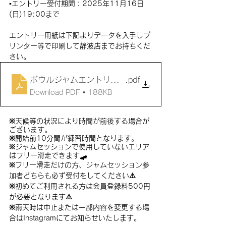
▪︎エントリー受付期間：2025年11月16日
(日)19:00まで
エントリー用紙は下記よりデータを入手しプ
リンター等で印刷して静波店までお持ちくだ
さい。
ボウルジャムエントリー用紙
.pdf
Download PDF • 188KB
※天候等の状況により時間が前後する場合が
ございます。
※開始前10分間が練習時間となります。
※ジャムセッションで使用していないエリア
はフリー滑走できます🛹
※フリー滑走だけの方、ジャムセッション参
加者どちらも必ず受付をしてください⚠️
※初めてご利用される方は会員登録料500円
が必要となります⚠️
※雨天時は中止または一部内容を変更する場
合はInstagramにてお知らせいたします。