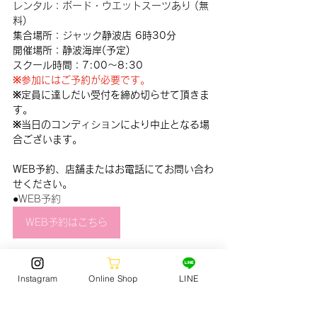
レンタル：ボード・ウエットスーツあり (無
料)
集合場所：ジャック静波店 6時30分
開催場所：静波海岸(予定)
スクール時間：7:00〜8:30
※参加にはご予約が必要です。
※定員に達しだい受付を締め切らせて頂きま
す。　
※当日のコンディションにより中止となる場
合ございます。
WEB予約、店舗またはお電話にてお問い合わ
せください。
●WEB予約
WEB予約はこちら
●
電話予約：0548-22-1563
Instagram
Online Shop
LINE
SURF