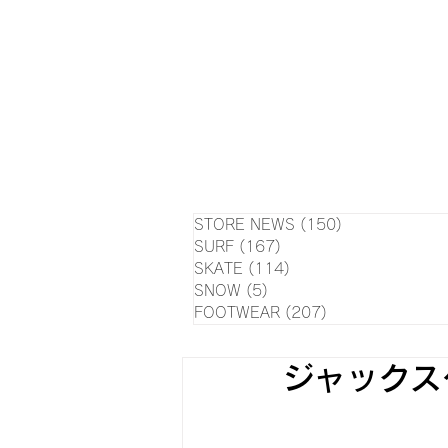
HOME
NEWS
EVE
SU
STORE NEWS
(150)
150 posts
SURF
(167)
167 posts
SKATE
(114)
114 posts
SNOW
(5)
5 posts
FOOTWEAR
(207)
207 posts
ジャックス