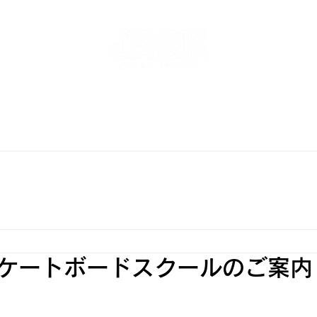
NT
SKATEPARK & SCHOOL
FREE AND WAVE Surf
RFBOARD RENTAL
STORE
INFO
ONLINE S
ケートボードスクールのご案内