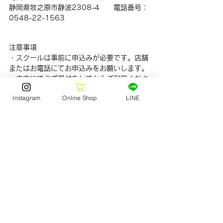
静岡県牧之原市静波2308-4　　電話番号：
0548-22-1563
注意事項
・スクールは事前に申込みが必要です。店舗
またはお電話にてお申込みをお願いします。
・店内にて必ず受付をしてからご利用くださ
い。
Instagram
Online Shop
LINE
・ヘルメット、プロテクター類を必ずご使用
ください。
・未成年は必ず保護者同伴でお願いします。
・未成年は登録書に保護者の同意、署名が必
要になります。
尚、当日の天候や状況により開催中止、もし
くは開催時間が変更となる場合もございます
ので、予めご了承ください。
お申し込み・お問合せはジャック静波店まで
電話番号：0548-22-1563