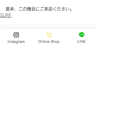
是非、この機会にご来店ください。
SURF
Instagram
Online Shop
LINE
STORE NEWS
(150)
150 posts
SURF
(166)
166 posts
SKATE
(114)
114 posts