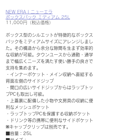
NEW ERA | ニューエラ
ボックスパック ミディアム 25L
11,000円（税込価格）
ボックス型のシルエットが特徴的なボックス
パックをミディアムサイズにアレンジしまし
た。その構造から余分な隙間を生まず効率的
な収納が可能。タウンユースから通勤・通学
まで幅広くニーズを満たす使い勝手の良さで
支持を集めます。
・インナーポケット・メイン収納へ直結する
背面左側のサイドジップ
・開口の広いサイドジップからはラップトッ
プPCも取出し可能。
・上蓋裏に配備した小物や文房具の収納に便
利なメッシュポケット
・ラップトップPCを保護する収納ポケット
・ドリンク等の携帯に便利なサイドポケット
※キャップクリップは別売です。
■容量：25L