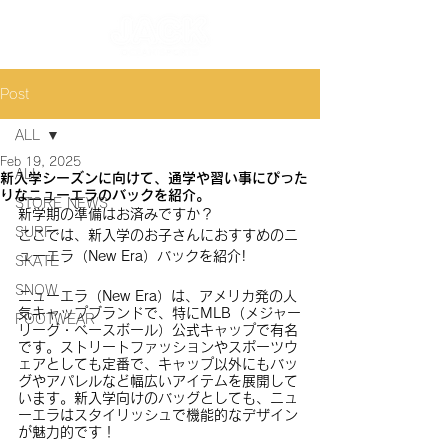
Post
ALL
Feb 19, 2025
ALL
新入学シーズンに向けて、通学や習い事にぴった
りなニューエラのバックを紹介。
STORE NEWS
新学期の準備はお済みですか？
SURF
ここでは、新入学のお子さんにおすすめのニ
ューエラ（New Era）バックを紹介!
SKATE
SNOW
ニューエラ（New Era）は、アメリカ発の人
気キャップブランドで、特にMLB（メジャー
FOOTWEAR
リーグ・ベースボール）公式キャップで有名
です。ストリートファッションやスポーツウ
ェアとしても定番で、キャップ以外にもバッ
グやアパレルなど幅広いアイテムを展開して
います。新入学向けのバッグとしても、ニュ
ーエラはスタイリッシュで機能的なデザイン
が魅力的です！