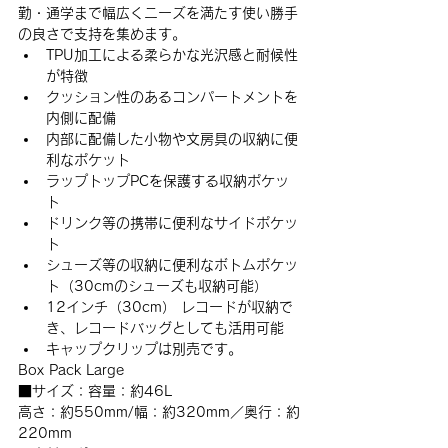
勤・通学まで幅広くニーズを満たす使い勝手
の良さで支持を集めます。
﻿TPU加工による柔らかな光沢感と耐候性
が特徴
﻿クッション性のあるコンパートメントを
内側に配備
﻿内部に配備した小物や文房具の収納に便
利なポケット
﻿ラップトップPCを保護する収納ポケッ
ト
﻿ドリンク等の携帯に便利なサイドポケッ
ト
﻿シューズ等の収納に便利なボトムポケッ
ト（30cmのシューズも収納可能）
﻿﻿12インチ（30cm） レコードが収納で
き、レコードバッグとしても活用可能
﻿キャップクリップは別売です。
Box Pack Large
■サイズ：容量：約46L
高さ：約550mm/幅：約320mm／奥行：約
220mm