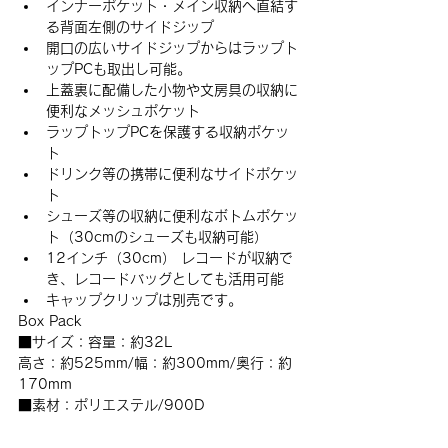
﻿インナーポケット・メイン収納へ直結す
る背面左側のサイドジップ
﻿開口の広いサイドジップからはラップト
ップPCも取出し可能。
﻿上蓋裏に配備した小物や文房具の収納に
便利なメッシュポケット
﻿ラップトップPCを保護する収納ポケッ
ト
﻿ドリンク等の携帯に便利なサイドポケッ
ト
﻿シューズ等の収納に便利なボトムポケッ
ト（30cmのシューズも収納可能）
﻿12インチ（30cm） レコードが収納で
き、レコードバッグとしても活用可能
﻿キャップクリップは別売です。
Box Pack
■サイズ：容量：約32L
高さ：約525mm/幅：約300mm/奥行：約
170mm
■素材：ポリエステル/900D 