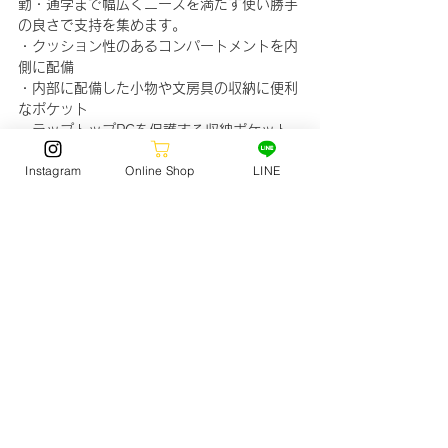
勤・通学まで幅広くニーズを満たす使い勝手
の良さで支持を集めます。
・クッション性のあるコンパートメントを内
側に配備
・内部に配備した小物や文房具の収納に便利
なポケット
・ラップトップPCを保護する収納ポケット
・ドリンク等の携帯に便利なサイドポケット
Instagram
Online Shop
LINE
・シューズ等の収納に便利なボトムポケット
(30cmのシューズも収納可能)
・12インチ（30cm）レコードが収納でき、
レコードバッグとしても活用可能
※キャップクリップは別売です。
■容量：46L
■サイズ：
高さ：約550mm
幅：約320mm
奥行：約220mm
■カラー：ブラック
■素材：ポリエステル/1680D