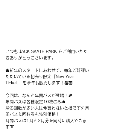
いつも JACK SKATE PARK をご利用いただ
きありがとうございます。
🎍新年のスタートにあわせて、毎年ご好評い
ただいている初売り限定「New Year 
Ticket」 を今年も販売します！👏🏻
今回は、なんと年間パスが登場！🎉
年間パスは各種限定10枚のみ🔥 
滑る回数が多い人は今買わないと損です⚡️ 月
間パス＆回数券も特別価格！
月間パスは1月と2月分を同時に購入できま
す✌🏻