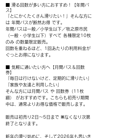
■ 滑る回数が多い方におすすめ！【年間パ
ス】
「とにかくたくさん滑りたい！」そんな方に
は 年間パスが断然お得 です。
年間パスは一般／小学生以下／牧之原市民
（一般・小学生以下）すべて 各種限定10枚
のみ の数量限定販売。
回数を重ねるほど、1回あたりの利用料金が
ぐっとお得になります。
■ 気軽に通いたい方へ【月間パス＆回数
券】
「毎日は行けないけど、定期的に滑りたい」
「家族や友達と利用したい」
そんな方には月間パス や 回数券（11枚
綴） がおすすめです。こちらも初売り期間
中は、通常よりお得な価格で販売します。
販売は初売り2日〜5日まで ※なくなり次第
終了となります。
新年の滑り始めに、そして2026年も思いき