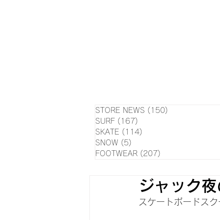
HOME
NEWS
EVE
SU
STORE NEWS
(150)
150 posts
SURF
(167)
167 posts
SKATE
(114)
114 posts
SNOW
(5)
5 posts
FOOTWEAR
(207)
207 posts
ジャック夜
スケートボードスク