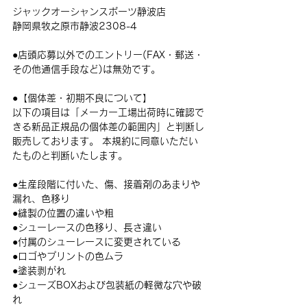
ジャックオーシャンスポーツ静波店
静岡県牧之原市静波2308-4
●店頭応募以外でのエントリー(FAX・郵送・
その他通信手段など)は無効です。
●
【個体差・初期不良について】
以下の項目は「メーカー工場出荷時に確認で
きる新品正規品の個体差の範囲内」と判断し
販売しております。 本規約に同意いただい
たものと判断いたします。
●生産段階に付いた、傷、接着剤のあまりや
漏れ、色移り
●縫製の位置の違いや粗
●シューレースの色移り、長さ違い
●付属のシューレースに変更されている
●ロゴやプリントの色ムラ
●塗装剥がれ
●シューズBOXおよび包装紙の軽微な穴や破
れ