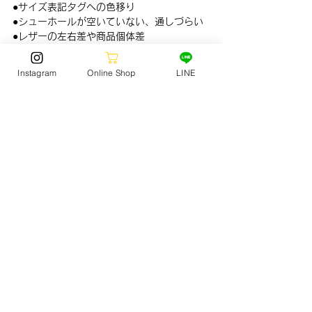
●サイズ表記タグへの色移り
●シューホールが空いていない、通しづらい
●レザーの左右差や商品個体差
●アッパーのシワ
Instagram
Online Shop
LINE
◆当選後◆
●当選されたお客様にはask@jack-surf.com
より、発売日当日中にメールにて当選案内の
ご連絡を差し上げます。
●当選者様は応募シートに記載された販売期
間中にご来店いただきご購入ください。
●
発売日当日中に当選メールが届かなかった
場合は落選となります。
※システム変更に伴い、iCloudメールによる
登録を停止させて頂いております。
iCloud以外のメールアドレスでご登録をお願
い致します。
●販売期間を過ぎますと当選は無効になりま
す。
●ドメイン指定をされている方は、上記のメ