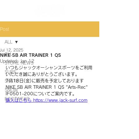
Post
ALL
Jul 12, 2025
ALL
NIKE SB AIR TRAINER 1 QS
Updated:
Jan 12
STORE NEWS
いつもジャックオーシャンスポーツをご利用
SURF
いただき誠にありがとうございます。
7月18日(金)に販売を予定しております 
SKATE
NIKE SB AIR TRAINER 1 QS
"Arts-Rec" 
SNOW
IF0501-200
についてご案内です。
FOOTWEAR
購入はこちら https://www.jack-surf.com