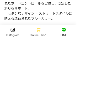
れたボードコントロールを実現し、安定した
滑りをサポート。
・モダンなデザイン – ストリートスタイルに
映える洗練されたブルーカラー。
スケートシーンに革新をもたらす一足を、ぜ
ひあなたのコレクションに。
Instagram
Online Shop
LINE
NIKE SB AIR MAX ISHOD (HF7812-400)
販売価格：15,400円（税込）
販売方法：ジャック静波　店舗販売
FOOTWEAR