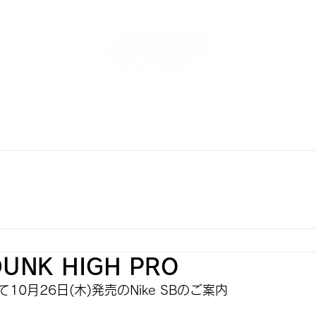
NT
SKATEPARK & SCHOOL
FREE AND WAVE Surf
RFBOARD RENTAL
STORE
INFO
ONLINE S
DUNK HIGH PRO
0月26日(木)発売のNike SBのご案内