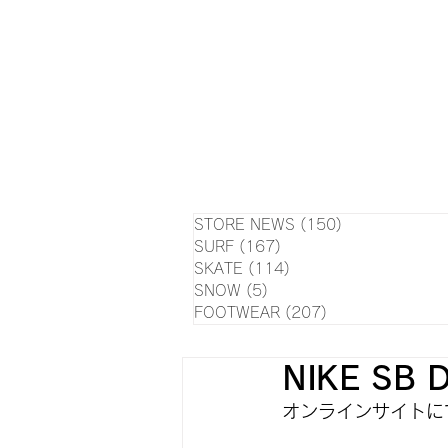
HOME
NEWS
EVE
SU
STORE NEWS
(150)
150 posts
SURF
(167)
167 posts
SKATE
(114)
114 posts
SNOW
(5)
5 posts
FOOTWEAR
(207)
207 posts
NIKE SB 
オンラインサイトにて1