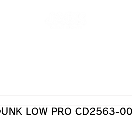
NT
SKATEPARK & SCHOOL
FREE AND WAVE Surf
RFBOARD RENTAL
STORE
INFO
ONLINE S
DUNK LOW PRO CD2563-0