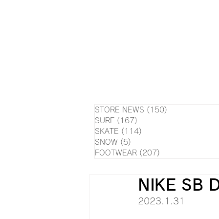
HOME
NEWS
EVE
SU
STORE NEWS
(150)
150 posts
SURF
(167)
167 posts
SKATE
(114)
114 posts
SNOW
(5)
5 posts
FOOTWEAR
(207)
207 posts
NIKE SB 
2023.1.31