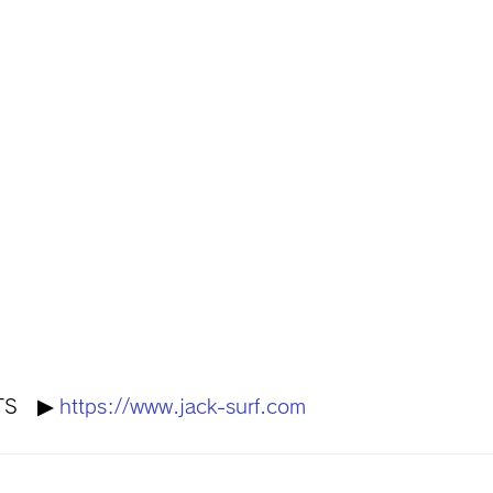
S　▶︎ 
https://www.jack-surf.com