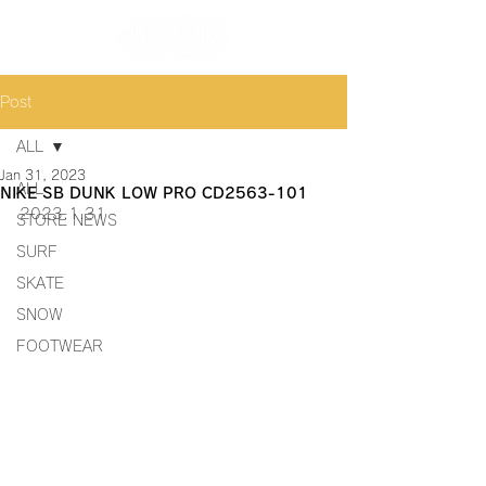
Post
ALL
Jan 31, 2023
ALL
NIKE SB DUNK LOW PRO CD2563-101
2023.1.31
STORE NEWS
SURF
SKATE
SNOW
FOOTWEAR