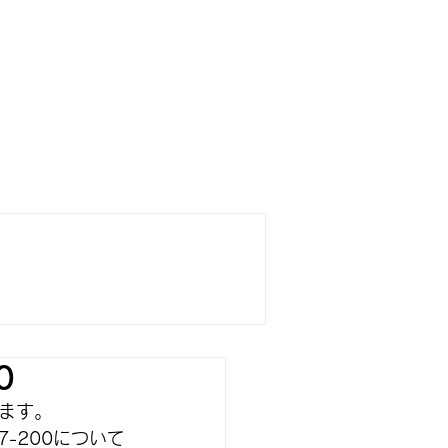
boards
SURFING SCHOOL
TORE
0
ます。
7-200
について