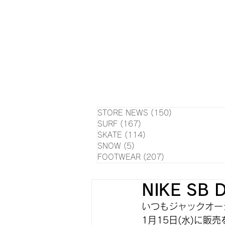
HOME
NEWS
EVE
SU
STORE NEWS
(150)
150 posts
SURF
(167)
167 posts
SKATE
(114)
114 posts
SNOW
(5)
5 posts
FOOTWEAR
(207)
207 posts
NIKE SB 
いつもジャックオー
1月15日(水)に販売を