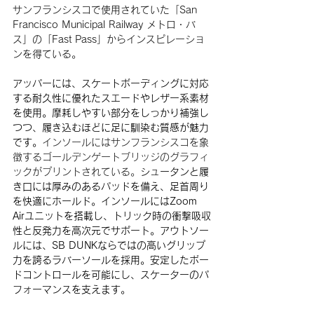
サンフランシスコで使用されていた「San 
Francisco Municipal Railway メトロ・バ
ス」の「Fast Pass」からインスピレーショ
ンを得ている。
アッパーには、スケートボーディングに対応
する耐久性に優れたスエードやレザー系素材
を使用。摩耗しやすい部分をしっかり補強し
つつ、履き込むほどに足に馴染む質感が魅力
です。
インソールにはサンフランシスコを象
徴するゴールデンゲートブリッジのグラフィ
ックがプリントされている。
シュータンと履
き口には厚みのあるパッドを備え、足首周り
を快適にホールド。インソールにはZoom 
Airユニットを搭載し、トリック時の衝撃吸収
性と反発力を高次元でサポート。アウトソー
ルには、SB DUNKならではの高いグリップ
力を誇るラバーソールを採用。安定したボー
ドコントロールを可能にし、スケーターのパ
フォーマンスを支えます。