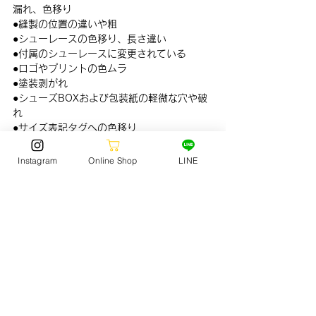
漏れ、色移り
●縫製の位置の違いや粗
●シューレースの色移り、長さ違い
●付属のシューレースに変更されている
●ロゴやプリントの色ムラ
●塗装剥がれ
●シューズBOXおよび包装紙の軽微な穴や破
れ
●サイズ表記タグへの色移り
●シューホールが空いていない、通しづらい
●レザーの左右差や商品個体差
Instagram
Online Shop
LINE
●アッパーのシワ
◆当選後◆
●当選されたお客様にはask@jack-surf.com
より、発売日当日中にメールにて当選案内の
ご連絡を差し上げます。
●当選者様は応募シートに記載された販売期
間中にご来店いただきご購入ください。
●
発売日当日中に当選メールが届かなかった