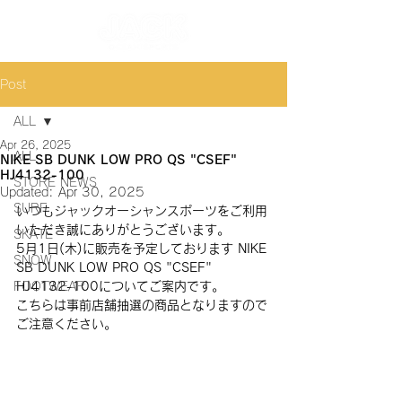
Post
ALL
Apr 26, 2025
ALL
NIKE SB DUNK LOW PRO QS "CSEF"
HJ4132-100
STORE NEWS
Updated:
Apr 30, 2025
SURF
いつもジャックオーシャンスポーツをご利用
いただき誠にありがとうございます。
SKATE
5月1日(木)に販売を予定しております NIKE 
SNOW
SB DUNK LOW PRO QS "CSEF"
FOOTWEAR
HJ4132-100
についてご案内です。
こちらは事前店舗抽選の商品となりますので
ご注意ください。