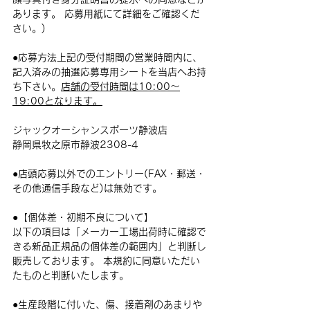
あります。 応募用紙にて詳細をご確認くだ
さい。)
●
応募方法上記の受付期間の営業時間内に、
記入済みの抽選応募専用シートを当店へお持
ち下さい。
店舗の受付時間は10:00～
19:00となります。
ジャックオーシャンスポーツ静波店
静岡県牧之原市静波2308-4
●店頭応募以外でのエントリー(FAX・郵送・
その他通信手段など)は無効です。
●
【個体差・初期不良について】
以下の項目は「メーカー工場出荷時に確認で
きる新品正規品の個体差の範囲内」と判断し
販売しております。 本規約に同意いただい
たものと判断いたします。
●生産段階に付いた、傷、接着剤のあまりや