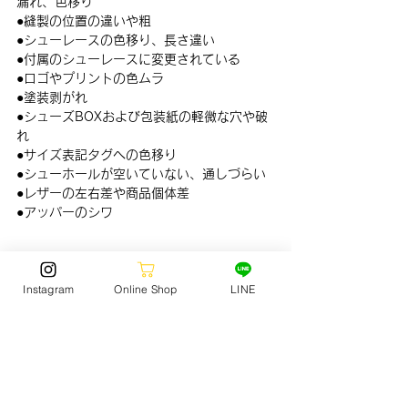
漏れ、色移り
●縫製の位置の違いや粗
●シューレースの色移り、長さ違い
●付属のシューレースに変更されている
●ロゴやプリントの色ムラ
●塗装剥がれ
●シューズBOXおよび包装紙の軽微な穴や破
れ
●サイズ表記タグへの色移り
●シューホールが空いていない、通しづらい
●レザーの左右差や商品個体差
●アッパーのシワ
◆当選後◆
Instagram
Online Shop
LINE
●当選されたお客様にはask@jack-surf.com
より、発売日当日中にメールにて当選案内の
ご連絡を差し上げます。
●当選者様は応募シートに記載された販売期
間中にご来店いただきご購入ください。
●
発売日当日中に当選メールが届かなかった
場合は落選となります。