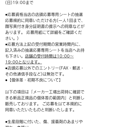
(日)19:00まで
●
応募資格当店の店頭応募専用シートの抽選
応募規約に同意いただける方(一人1回まで、
顔写真付き身分証明書の提示への同意などが
あります。 応募用紙にて詳細をご確認くだ
さい。)
●
応募方法上記の受付期間の営業時間内に、
記入済みの抽選応募専用シートを当店へお持
ち下さい。
店舗の受付時間は10:00～
19:00となります。
●店頭応募以外でのエントリー(FAX・郵送・
その他通信手段など)は無効です。
●
【個体差・初期不良について】
以下の項目は「メーカー工場出荷時に確認で
きる新品正規品の個体差の範囲内」と判断し
販売しております。 ご応募を以て本規約に
同意いただいたものと判断いたします。
●生産段階に付いた、傷、接着剤のあまりや