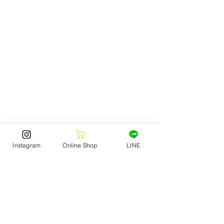
NIKE SB FLY STREET WEAR フリース ハー
Instagram
Online Shop
LINE
フ ジップ  DQ7313-480
ゲームロイヤル/ホワイト  ￥13,200-
（税
込み）
発売日：5月16日
店舗：JACK OCEAN SPORTS 静波店
STORE NEWS