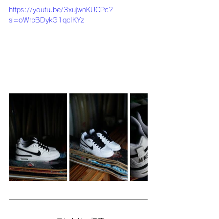
https://youtu.be/3xujwnKUCPc?
si=oWrpBDykG1qcIKYz