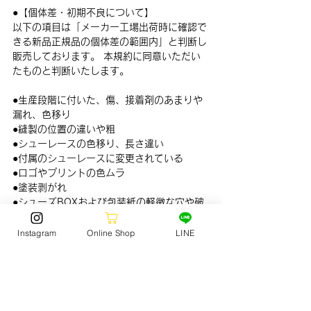
●
【個体差・初期不良について】
以下の項目は「メーカー工場出荷時に確認で
きる新品正規品の個体差の範囲内」と判断し
販売しております。 本規約に同意いただい
たものと判断いたします。
●生産段階に付いた、傷、接着剤のあまりや
漏れ、色移り
●縫製の位置の違いや粗
●シューレースの色移り、長さ違い
●付属のシューレースに変更されている
●ロゴやプリントの色ムラ
●塗装剥がれ
●シューズBOXおよび包装紙の軽微な穴や破
れ
●サイズ表記タグへの色移り
Instagram
Online Shop
LINE
●シューホールが空いていない、通しづらい
●レザーの左右差や商品個体差
●アッパーのシワ