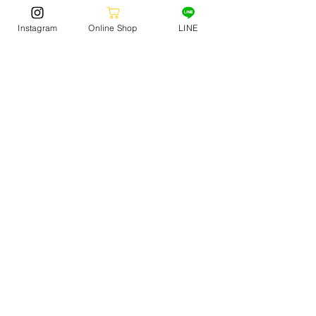
Instagram
Online Shop
LINE
販売サイト: JACKOCEANSPORT
▶︎ 
https://www.jack-surf.com
FOOTWEAR
STORE NEWS
(150)
150 posts