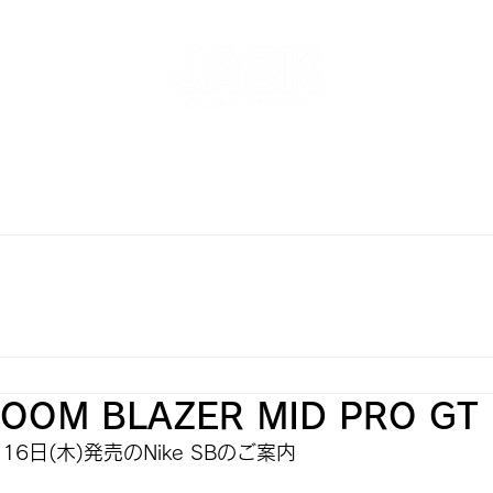
NT
SKATEPARK & SCHOOL
FREE AND WAVE Surf
RFBOARD RENTAL
STORE
INFO
ONLINE S
ZOOM BLAZER MID PRO GT
6日(木)発売のNike SBのご案内