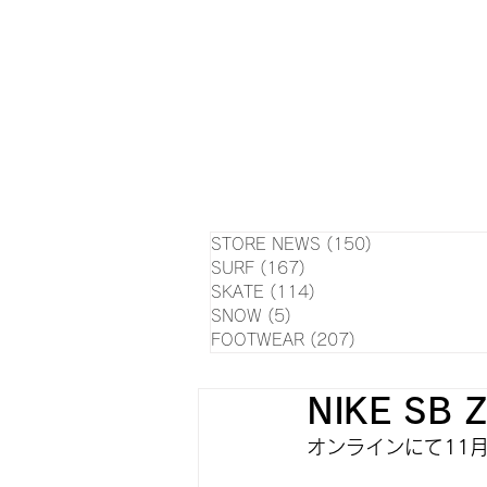
HOME
NEWS
EVE
SU
STORE NEWS
(150)
150 posts
SURF
(167)
167 posts
SKATE
(114)
114 posts
SNOW
(5)
5 posts
FOOTWEAR
(207)
207 posts
NIKE SB 
オンラインにて11月1