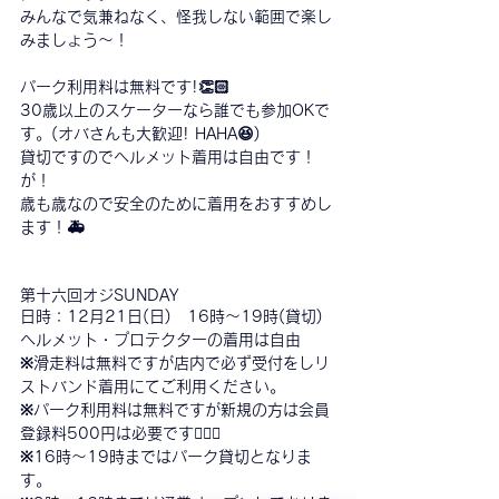
みんなで気兼ねなく、怪我しない範囲で楽し
みましょう〜！
パーク利用料は無料です!👏🏻
30歳以上のスケーターなら誰でも参加OKで
す。(オバさんも大歓迎! HAHA😆)
貸切ですのでヘルメット着用は自由です！
が！
歳も歳なので安全のために着用をおすすめし
ます！🚑
第十六回オジSUNDAY 
日時：12月21日(日)　16時〜19時(貸切)
ヘルメット・プロテクターの着用は自由
※滑走料は無料ですが店内で必ず受付をしリ
ストバンド着用にてご利用ください。
※パーク利用料は無料ですが新規の方は会員
登録料500円は必要です🙇🏻‍♂️
※16時〜19時まではパーク貸切となりま
す。